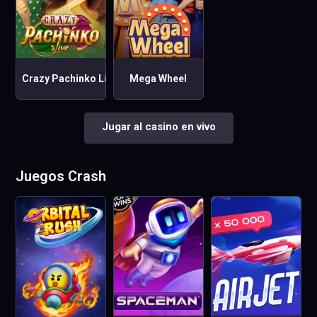
Crazy Pachinko Live
Mega Wheel
Jugar al casino en vivo
Juegos Crash