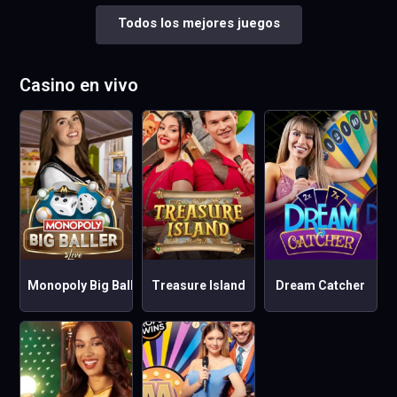
Todos los mejores juegos
Casino en vivo
Monopoly Big Baller Live
Treasure Island
Dream Catcher