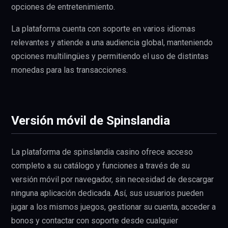
opciones de entretenimiento.
La plataforma cuenta con soporte en varios idiomas
relevantes y atiende a una audiencia global, manteniendo
opciones multilingües y permitiendo el uso de distintas
monedas para las transacciones.
Versión móvil de Spinslandia
La plataforma de spinslandia casino ofrece acceso
completo a su catálogo y funciones a través de su
versión móvil por navegador, sin necesidad de descargar
ninguna aplicación dedicada. Así, sus usuarios pueden
jugar a los mismos juegos, gestionar su cuenta, acceder a
bonos y contactar con soporte desde cualquier