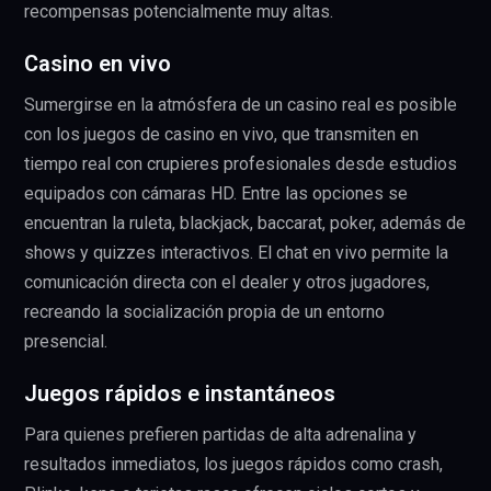
recompensas potencialmente muy altas.
Casino en vivo
Sumergirse en la atmósfera de un casino real es posible
con los juegos de casino en vivo, que transmiten en
tiempo real con crupieres profesionales desde estudios
equipados con cámaras HD. Entre las opciones se
encuentran la ruleta, blackjack, baccarat, poker, además de
shows y quizzes interactivos. El chat en vivo permite la
comunicación directa con el dealer y otros jugadores,
recreando la socialización propia de un entorno
presencial.
Juegos rápidos e instantáneos
Para quienes prefieren partidas de alta adrenalina y
resultados inmediatos, los juegos rápidos como crash,