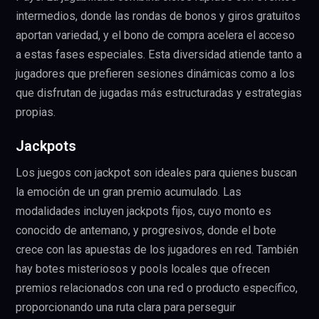
intermedios, donde las rondas de bonos y giros gratuitos
aportan variedad, y el bono de compra acelera el acceso
a estas fases especiales. Esta diversidad atiende tanto a
jugadores que prefieren sesiones dinámicas como a los
que disfrutan de jugadas más estructuradas y estrategias
propias.
Jackpots
Los juegos con jackpot son ideales para quienes buscan
la emoción de un gran premio acumulado. Las
modalidades incluyen jackpots fijos, cuyo monto es
conocido de antemano, y progresivos, donde el bote
crece con las apuestas de los jugadores en red. También
hay botes misteriosos y pools locales que ofrecen
premios relacionados con una red o producto específico,
proporcionando una ruta clara para perseguir