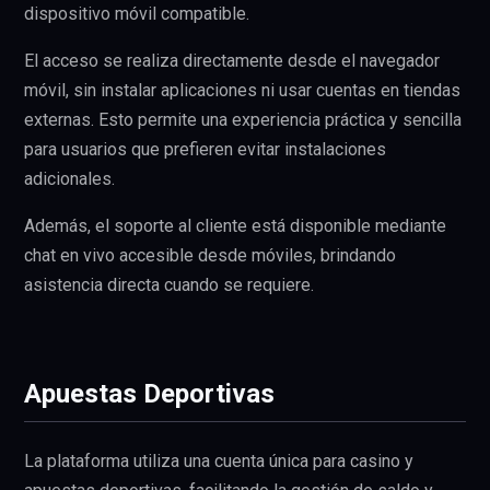
dispositivo móvil compatible.
El acceso se realiza directamente desde el navegador
móvil, sin instalar aplicaciones ni usar cuentas en tiendas
externas. Esto permite una experiencia práctica y sencilla
para usuarios que prefieren evitar instalaciones
adicionales.
Además, el soporte al cliente está disponible mediante
chat en vivo accesible desde móviles, brindando
asistencia directa cuando se requiere.
Apuestas Deportivas
La plataforma utiliza una cuenta única para casino y