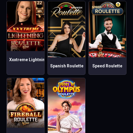
Xxxtreme Lightning Roulette
Spanish Roulette
Speed Roulette