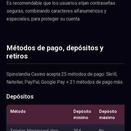
Es recomendable que los usuarios elijan contraseñas
seguras, combinando caracteres alfanuméricos y
especiales, para proteger su cuenta.
Métodos de pago, depósitos y
retiros
Spinslandia Casino acepta 25 métodos de pago: Skrill,
Neteller, PayPal, Google Pay + 21 métodos de pago más.
Depósitos
Método
Depósito
Depósito
Ve
mínimo
máximo
ac
Tarjetas: Mastercard, Visa
20 €
No
Pr