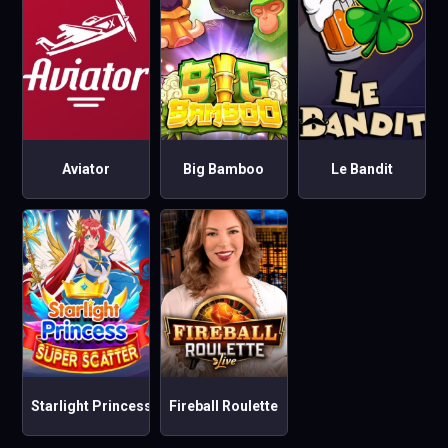
Aviator
Big Bamboo
Le Bandit
Starlight Princess Super Scatter
Fireball Roulette