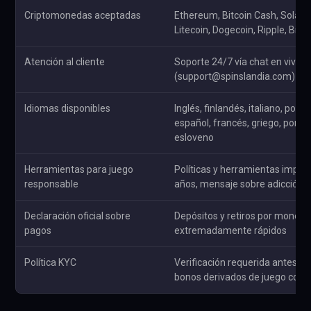
Criptomonedas aceptadas
Ethereum, Bitcoin Cash, Solana
Litecoin, Dogecoin, Ripple, Bitco
Atención al cliente
Soporte 24/7 vía chat en vivo y
(
support@spinslandia.com
)
Idiomas disponibles
Inglés, finlandés, italiano, pol
español, francés, griego, portu
esloveno
Herramientas para juego
Políticas y herramientas impl
responsable
años, mensaje sobre adicción 
Declaración oficial sobre
Depósitos y retiros por monede
pagos
extremadamente rápidos
Política KYC
Verificación requerida antes de
bonos derivados de juego con 