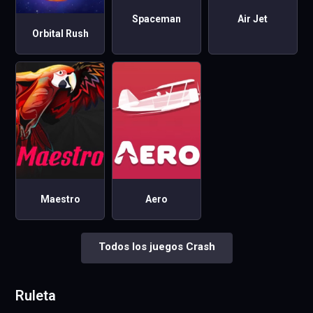
Spaceman
Air Jet
Orbital Rush
Maestro
Aero
Todos los juegos Crash
Ruleta