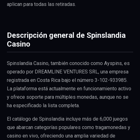
aplican para todas las retiradas.
Descripción general de Spinslandia
Casino
Spinslandia Casino, también conocido como Ayspins, es
operado por DREAMLINE VENTURES SRL, una empresa
registrada en Costa Rica bajo el número 3-102-933985.
La plataforma está actualmente en funcionamiento activo
y ofrece soporte para múltiples monedas, aunque no se
ha especificado la lista completa.
El catálogo de Spinslandia incluye más de 6,000 juegos
que abarcan categorías populares como tragamonedas y
casino en vivo, ofreciendo una amplia variedad de